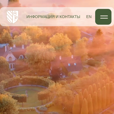
ИНФОРМАЦИЯ И КОНТАКТЫ
EN